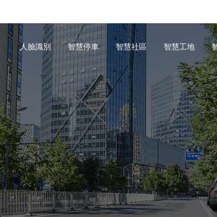
人臉識別
智慧停車
智慧社區
智慧工地