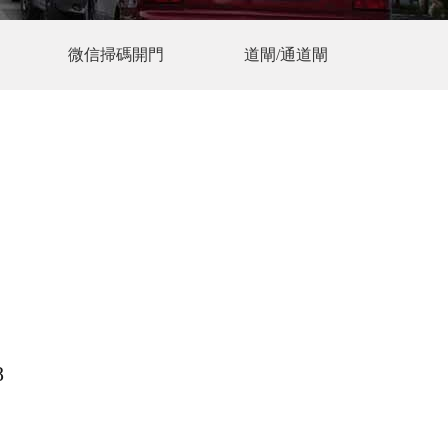
微信掃碼開門
道閘/通道閘
8