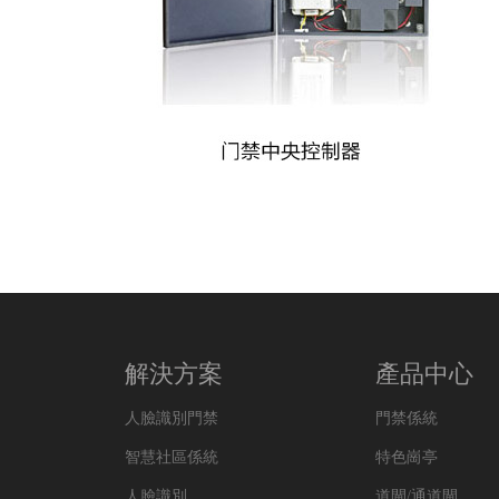
解決方案
產品中心
人臉識別門禁
門禁係統
智慧社區係統
特色崗亭
人臉識別
道閘/通道閘