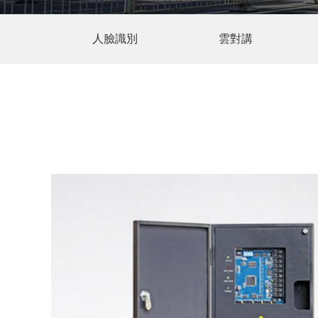
人臉識別
雲對講