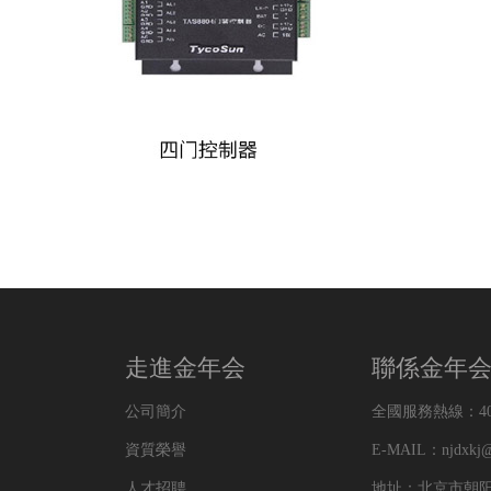
走進金年会
聯係金年
公司簡介
全國服務熱線：400-
資質榮譽
E-MAIL：njdxkj@
人才招聘
地址：北京市朝阳