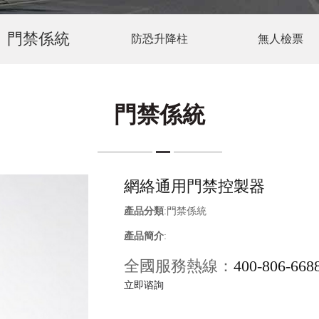
門禁係統
防恐升降柱
無人檢票
門禁係統
網絡通用門禁控製器
產品分類
:
門禁係統
產品簡介
:
全國服務熱線：
400-806-668
立即谘詢